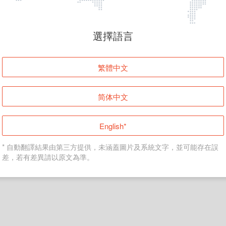
頁面無法顯示
選擇語言
發生錯誤！請登入並再試一次或回到主頁。
繁體中文
登入
简体中文
返回首頁
English*
* 自動翻譯結果由第三方提供，未涵蓋圖片及系統文字，並可能存在誤
差，若有差異請以原文為準。