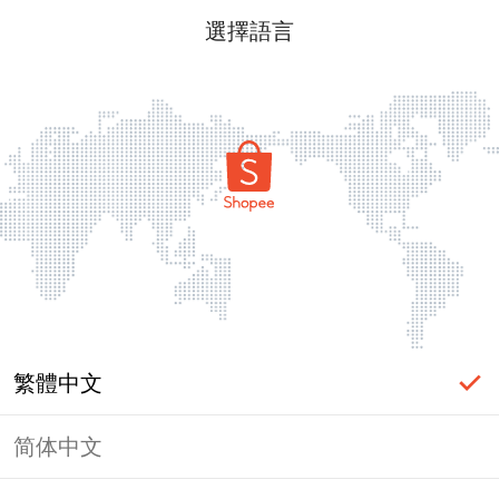
選擇語言
繁體中文
简体中文
頁面無法顯示