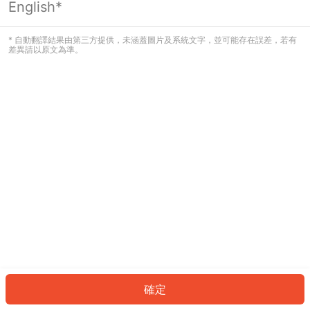
English*
發生錯誤！請登入並再試一次或回到主
頁。
* 自動翻譯結果由第三方提供，未涵蓋圖片及系統文字，並可能存在誤差，若有
差異請以原文為準。
登入
返回首頁
確定
ID: 88134e271e0-31a2-4b14-a001-b29127bf9589