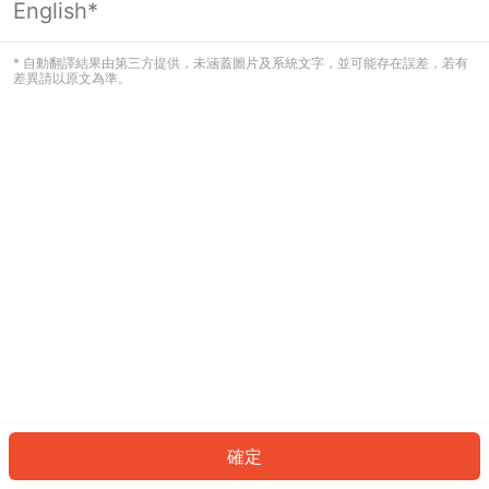
English*
發生錯誤！請登入並再試一次或回到主
頁。
* 自動翻譯結果由第三方提供，未涵蓋圖片及系統文字，並可能存在誤差，若有
差異請以原文為準。
登入
返回首頁
確定
ID: 1142f18649d-c7eb-4253-98cb-97a056e70188