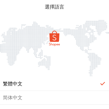
選擇語言
繁體中文
简体中文
頁面無法顯示