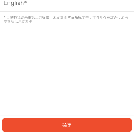
English*
發生錯誤！請登入並再試一次或回到主
頁。
* 自動翻譯結果由第三方提供，未涵蓋圖片及系統文字，並可能存在誤差，若有
差異請以原文為準。
登入
返回首頁
確定
ID: 742ae03b742-db15-467b-9f53-b533b735a8ae