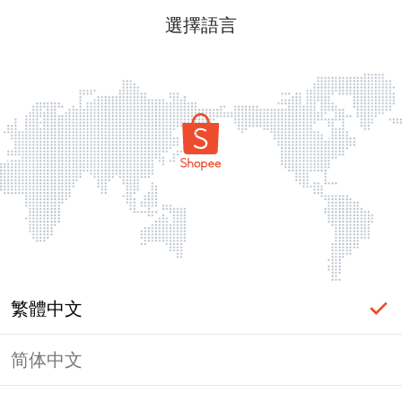
選擇語言
繁體中文
简体中文
頁面無法顯示