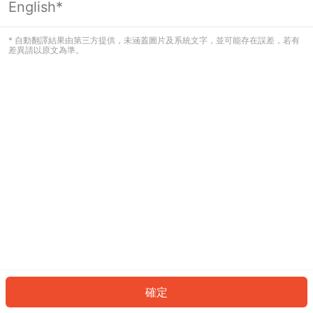
English*
發生錯誤！請登入並再試一次或回到主
頁。
* 自動翻譯結果由第三方提供，未涵蓋圖片及系統文字，並可能存在誤差，若有
差異請以原文為準。
登入
返回首頁
確定
ID: 5932420744d-6b16-46e0-b8dc-f12acd3697b7