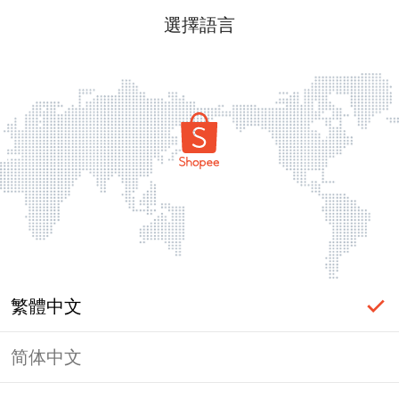
選擇語言
繁體中文
简体中文
頁面無法顯示