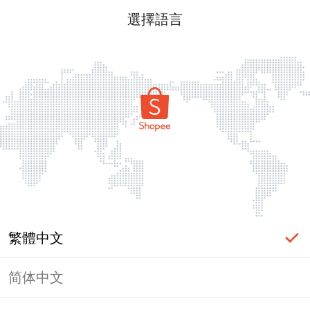
選擇語言
繁體中文
简体中文
頁面無法顯示