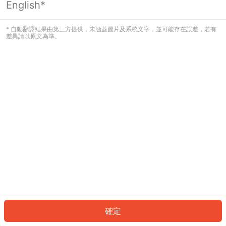
English*
發生錯誤！請登入並再試一次或回到主
頁。
* 自動翻譯結果由第三方提供，未涵蓋圖片及系統文字，並可能存在誤差，若有
差異請以原文為準。
登入
返回首頁
確定
ID: 697099a305f-2c22-4d7c-bf8d-95884cee20b4