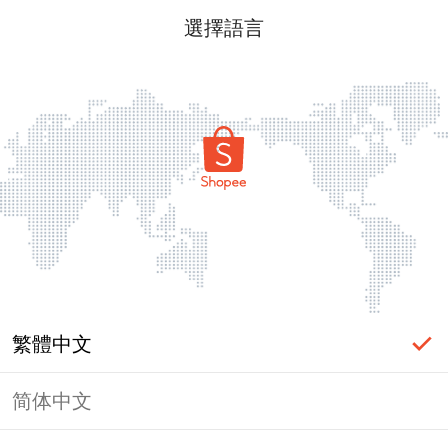
選擇語言
繁體中文
简体中文
頁面無法顯示