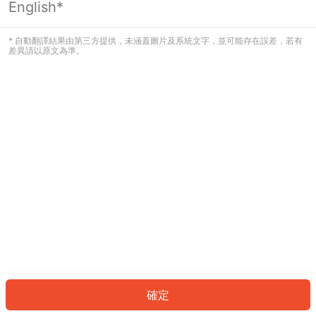
English*
發生錯誤！請登入並再試一次或回到主
頁。
* 自動翻譯結果由第三方提供，未涵蓋圖片及系統文字，並可能存在誤差，若有
差異請以原文為準。
登入
返回首頁
確定
ID: 37962d5aba1-ea1d-492c-bd2d-86bbc6d5318a