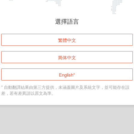
頁面無法顯示
選擇語言
發生錯誤！請登入並再試一次或回到主頁。
繁體中文
登入
简体中文
返回首頁
English*
* 自動翻譯結果由第三方提供，未涵蓋圖片及系統文字，並可能存在誤
差，若有差異請以原文為準。