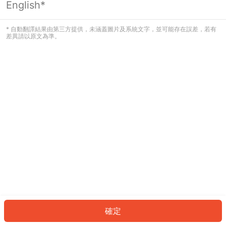
English*
發生錯誤！請登入並再試一次或回到主
頁。
* 自動翻譯結果由第三方提供，未涵蓋圖片及系統文字，並可能存在誤差，若有
差異請以原文為準。
登入
返回首頁
確定
ID: 147389fd298-fa5e-43c5-a116-56fa4225a369