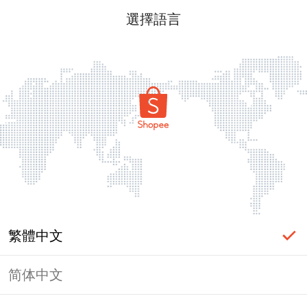
選擇語言
繁體中文
简体中文
頁面無法顯示