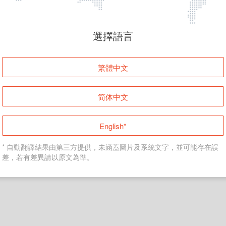
頁面無法顯示
選擇語言
發生錯誤！請登入並再試一次或回到主頁。
繁體中文
登入
简体中文
返回首頁
English*
* 自動翻譯結果由第三方提供，未涵蓋圖片及系統文字，並可能存在誤
差，若有差異請以原文為準。