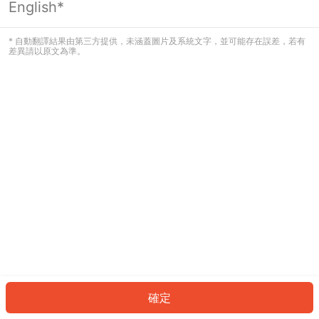
English*
發生錯誤！請登入並再試一次或回到主
頁。
* 自動翻譯結果由第三方提供，未涵蓋圖片及系統文字，並可能存在誤差，若有
差異請以原文為準。
登入
返回首頁
確定
ID: 41ee68cc1-a503-4921-90ce-06e34471a799