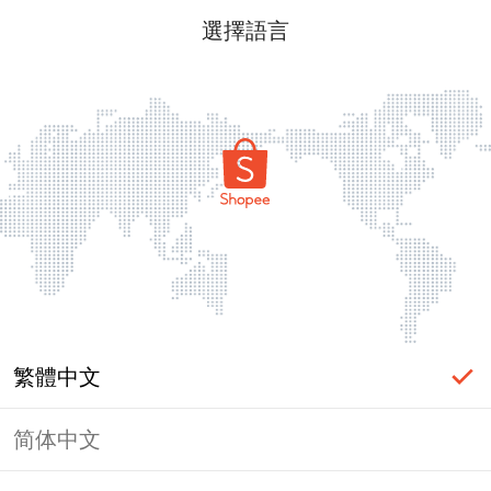
選擇語言
繁體中文
简体中文
頁面無法顯示