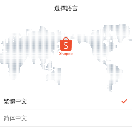
選擇語言
繁體中文
简体中文
頁面無法顯示