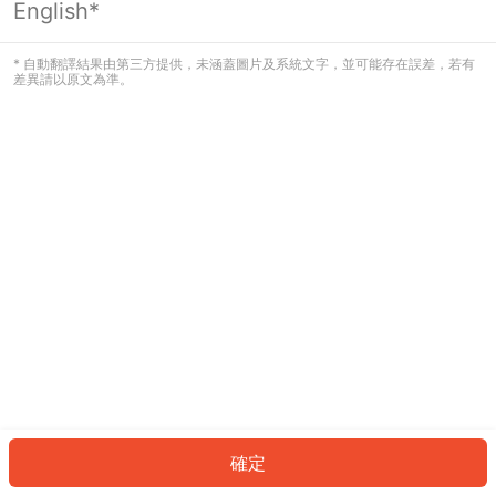
English*
發生錯誤！請登入並再試一次或回到主
頁。
* 自動翻譯結果由第三方提供，未涵蓋圖片及系統文字，並可能存在誤差，若有
差異請以原文為準。
登入
返回首頁
確定
ID: 55f31fc2f7-8dbf-48aa-bbbc-d232375da04e