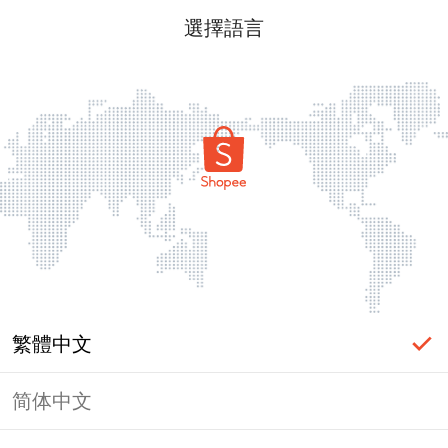
選擇語言
繁體中文
简体中文
頁面無法顯示