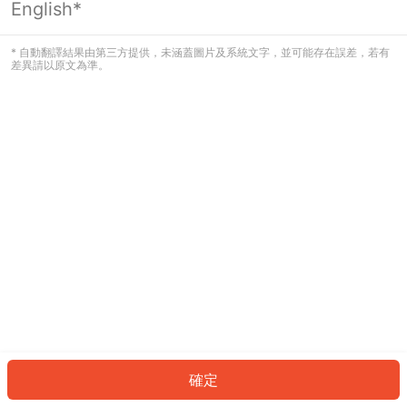
English*
發生錯誤！請登入並再試一次或回到主
頁。
* 自動翻譯結果由第三方提供，未涵蓋圖片及系統文字，並可能存在誤差，若有
差異請以原文為準。
登入
返回首頁
確定
ID: 8755361b5e1-5b25-4ff9-90f4-8904dec0cac2