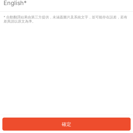
English*
發生錯誤！請登入並再試一次或回到主
頁。
* 自動翻譯結果由第三方提供，未涵蓋圖片及系統文字，並可能存在誤差，若有
差異請以原文為準。
登入
返回首頁
確定
ID: 969a0c82055-8769-4155-8548-667d03040520