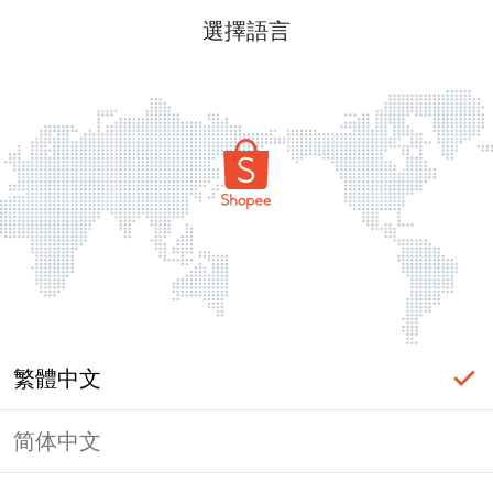
選擇語言
繁體中文
简体中文
頁面無法顯示