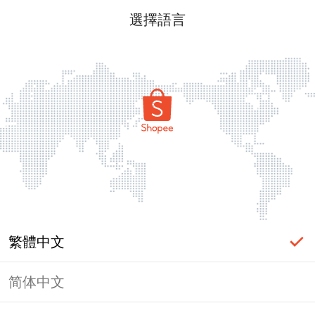
選擇語言
繁體中文
简体中文
頁面無法顯示