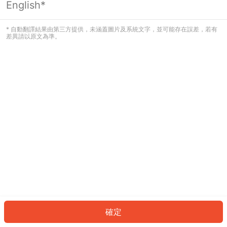
English*
發生錯誤！請登入並再試一次或回到主
頁。
* 自動翻譯結果由第三方提供，未涵蓋圖片及系統文字，並可能存在誤差，若有
差異請以原文為準。
登入
返回首頁
確定
ID: 12cf3c9396-0ac8-479e-a304-de2149973adc