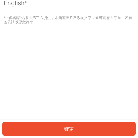
English*
發生錯誤！請登入並再試一次或回到主
頁。
* 自動翻譯結果由第三方提供，未涵蓋圖片及系統文字，並可能存在誤差，若有
差異請以原文為準。
登入
返回首頁
確定
ID: 424b6f76ab6-73d1-409b-80eb-3c66df1c82ed