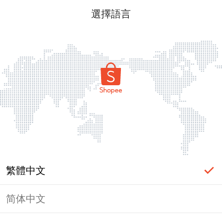
選擇語言
繁體中文
简体中文
頁面無法顯示