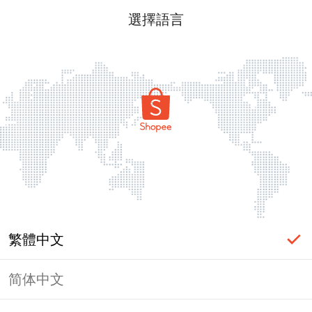
選擇語言
繁體中文
简体中文
頁面無法顯示