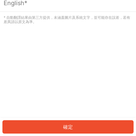
English*
發生錯誤！請登入並再試一次或回到主
頁。
* 自動翻譯結果由第三方提供，未涵蓋圖片及系統文字，並可能存在誤差，若有
差異請以原文為準。
登入
返回首頁
確定
ID: 903f40b2439-c33c-40da-b7ae-79fd9d0fcc73