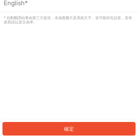
English*
發生錯誤！請登入並再試一次或回到主
頁。
* 自動翻譯結果由第三方提供，未涵蓋圖片及系統文字，並可能存在誤差，若有
差異請以原文為準。
登入
返回首頁
確定
ID: 217d539e62-eccd-467d-a1d0-470380bc34ca