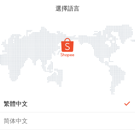
選擇語言
繁體中文
简体中文
頁面無法顯示