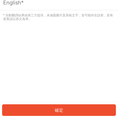
English*
發生錯誤！請登入並再試一次或回到主
頁。
* 自動翻譯結果由第三方提供，未涵蓋圖片及系統文字，並可能存在誤差，若有
差異請以原文為準。
登入
返回首頁
確定
ID: 607425e39de-71a7-47bf-bed0-02ac76ef96e9