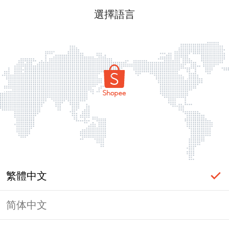
選擇語言
繁體中文
简体中文
頁面無法顯示