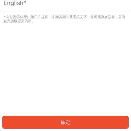
English*
發生錯誤！請登入並再試一次或回到主
頁。
* 自動翻譯結果由第三方提供，未涵蓋圖片及系統文字，並可能存在誤差，若有
差異請以原文為準。
登入
返回首頁
確定
ID: 92434ad58b6-a748-47cd-8e79-fbda2834c7ee