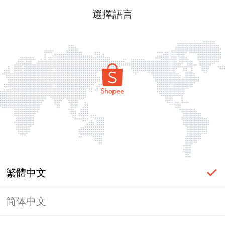
選擇語言
繁體中文
简体中文
頁面無法顯示