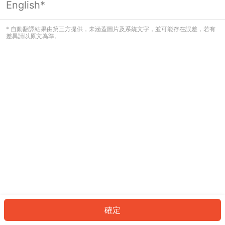
English*
發生錯誤！請登入並再試一次或回到主
頁。
* 自動翻譯結果由第三方提供，未涵蓋圖片及系統文字，並可能存在誤差，若有
差異請以原文為準。
登入
返回首頁
確定
ID: 47526234c59-ca6c-4ad6-835a-8f17a0f25f48