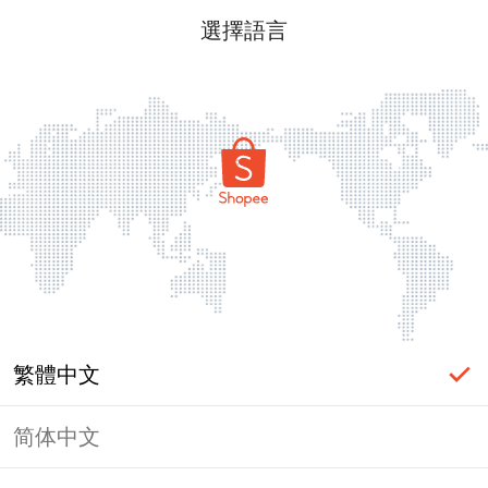
選擇語言
繁體中文
简体中文
頁面無法顯示