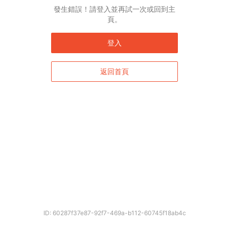
發生錯誤！請登入並再試一次或回到主
頁。
登入
返回首頁
確定
ID: 60287f37e87-92f7-469a-b112-60745f18ab4c