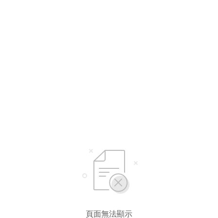
選擇語言
繁體中文
简体中文
English*
* 自動翻譯結果由第三方提供，未涵蓋圖片及系統文字，並可能存在誤差，若有
差異請以原文為準。
頁面無法顯示