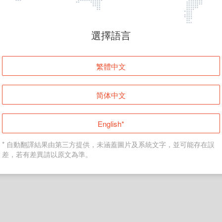
頁面無法顯示
選擇語言
發生錯誤！請登入並再試一次或回到主頁。
繁體中文
登入
简体中文
返回首頁
English*
* 自動翻譯結果由第三方提供，未涵蓋圖片及系統文字，並可能存在誤
差，若有差異請以原文為準。