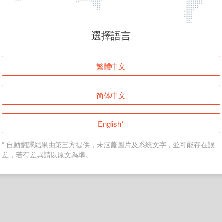
頁面無法顯示
選擇語言
發生錯誤！請登入並再試一次或回到主頁。
繁體中文
登入
简体中文
返回首頁
English*
* 自動翻譯結果由第三方提供，未涵蓋圖片及系統文字，並可能存在誤
差，若有差異請以原文為準。