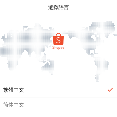
選擇語言
繁體中文
简体中文
頁面無法顯示