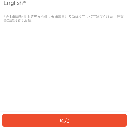
English*
發生錯誤！請登入並再試一次或回到主
頁。
* 自動翻譯結果由第三方提供，未涵蓋圖片及系統文字，並可能存在誤差，若有
差異請以原文為準。
登入
返回首頁
確定
ID: 560bf205194-f441-4c1c-b45c-01735efd59a5