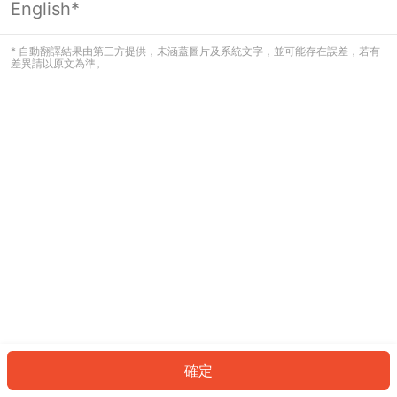
English*
發生錯誤！請登入並再試一次或回到主
頁。
* 自動翻譯結果由第三方提供，未涵蓋圖片及系統文字，並可能存在誤差，若有
差異請以原文為準。
登入
返回首頁
確定
ID: 469861e19e8-89fa-4aa0-a78a-a95da747b0af