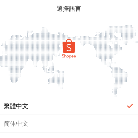
選擇語言
繁體中文
简体中文
頁面無法顯示