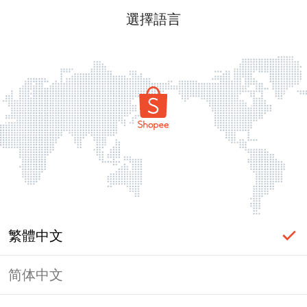
選擇語言
繁體中文
简体中文
頁面無法顯示