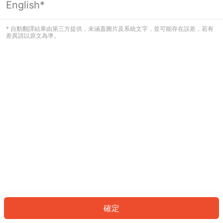
English*
發生錯誤！請登入並再試一次或回到主
頁。
* 自動翻譯結果由第三方提供，未涵蓋圖片及系統文字，並可能存在誤差，若有
差異請以原文為準。
登入
返回首頁
確定
ID: 4822e5bba1-1635-4305-9a93-6609f5f47114