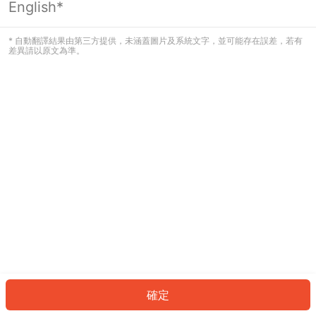
English*
發生錯誤！請登入並再試一次或回到主
頁。
* 自動翻譯結果由第三方提供，未涵蓋圖片及系統文字，並可能存在誤差，若有
差異請以原文為準。
登入
返回首頁
確定
ID: 3224f6cb7c2-efc0-4bf3-ac37-dca5cd3d6594