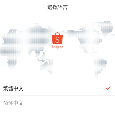
選擇語言
繁體中文
简体中文
頁面無法顯示