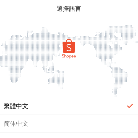
選擇語言
繁體中文
简体中文
頁面無法顯示