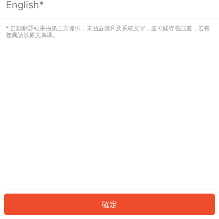
English*
發生錯誤！請登入並再試一次或回到主
頁。
* 自動翻譯結果由第三方提供，未涵蓋圖片及系統文字，並可能存在誤差，若有
差異請以原文為準。
登入
返回首頁
確定
ID: 6178c11e93c-10a5-473a-8673-017f6be1468b