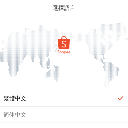
選擇語言
繁體中文
简体中文
頁面無法顯示