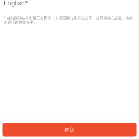
English*
發生錯誤！請登入並再試一次或回到主
頁。
* 自動翻譯結果由第三方提供，未涵蓋圖片及系統文字，並可能存在誤差，若有
差異請以原文為準。
登入
返回首頁
確定
ID: 834b5916bfe-19a0-444e-9277-21c9aea3325a