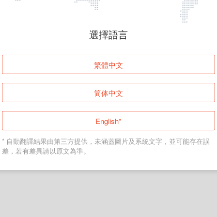
頁面無法顯示
選擇語言
發生錯誤！請登入並再試一次或回到主頁。
繁體中文
登入
简体中文
返回首頁
English*
* 自動翻譯結果由第三方提供，未涵蓋圖片及系統文字，並可能存在誤
差，若有差異請以原文為準。