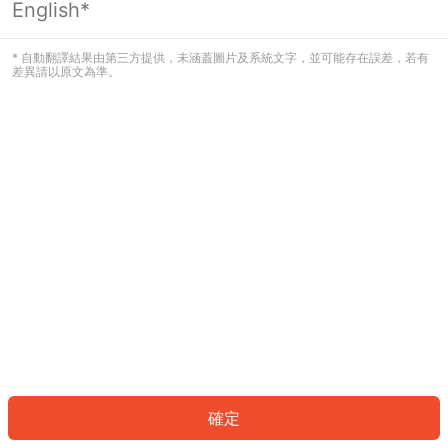
English*
發生錯誤！請登入並再試一次或回到主
頁。
* 自動翻譯結果由第三方提供，未涵蓋圖片及系統文字，並可能存在誤差，若有
差異請以原文為準。
登入
返回首頁
確定
ID: 750de034e02-6bee-4039-bfdd-34c748ecb5a5