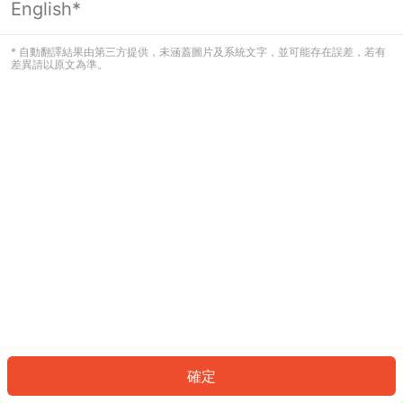
English*
發生錯誤！請登入並再試一次或回到主
頁。
* 自動翻譯結果由第三方提供，未涵蓋圖片及系統文字，並可能存在誤差，若有
差異請以原文為準。
登入
返回首頁
確定
ID: 5636143fd50-d170-4f2d-85bb-a83ea99f3fb8