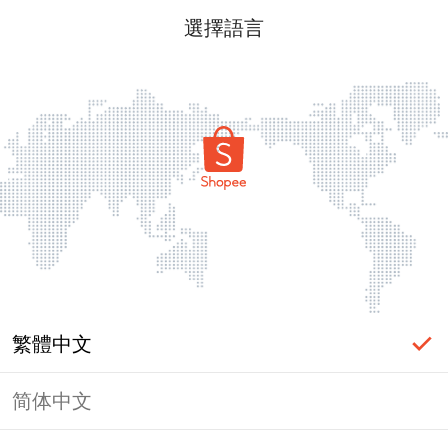
選擇語言
繁體中文
简体中文
頁面無法顯示