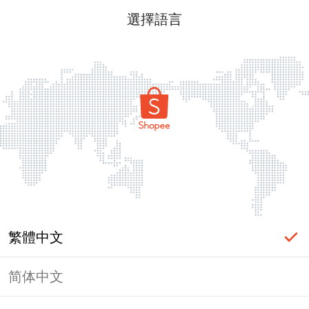
選擇語言
繁體中文
简体中文
頁面無法顯示