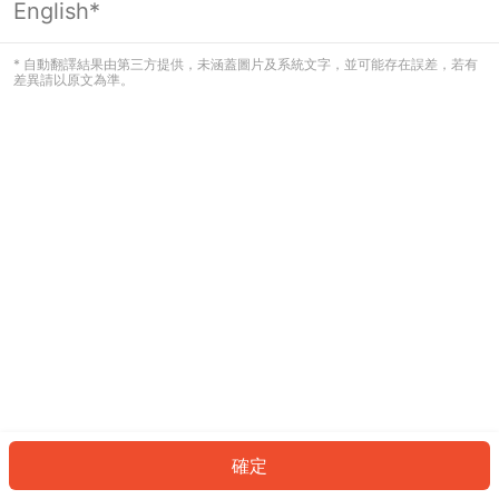
English*
發生錯誤！請登入並再試一次或回到主
頁。
* 自動翻譯結果由第三方提供，未涵蓋圖片及系統文字，並可能存在誤差，若有
差異請以原文為準。
登入
返回首頁
確定
ID: 60881b3a74b-a1be-49c4-8fc4-d493889049e6