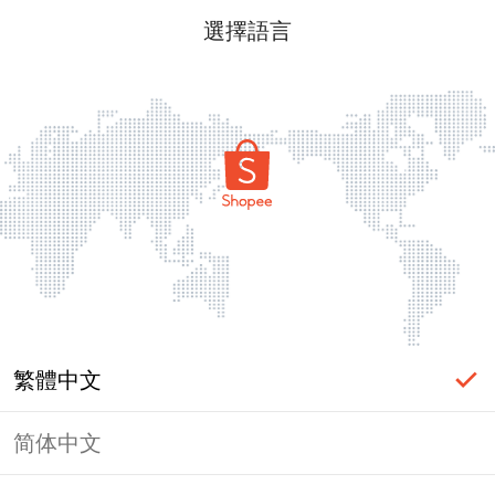
選擇語言
繁體中文
简体中文
頁面無法顯示