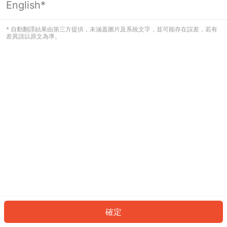
English*
發生錯誤！請登入並再試一次或回到主
頁。
* 自動翻譯結果由第三方提供，未涵蓋圖片及系統文字，並可能存在誤差，若有
差異請以原文為準。
登入
返回首頁
確定
ID: 599bd9898d5-13a6-495a-ad7b-dd7355c3cdbf