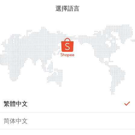
選擇語言
繁體中文
简体中文
頁面無法顯示