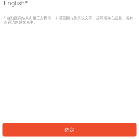
English*
發生錯誤！請登入並再試一次或回到主
頁。
* 自動翻譯結果由第三方提供，未涵蓋圖片及系統文字，並可能存在誤差，若有
差異請以原文為準。
登入
返回首頁
確定
ID: 170aa498b09-96d4-4af6-98e2-ceb4f6ddabb3