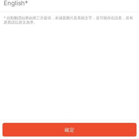
English*
發生錯誤！請登入並再試一次或回到主
頁。
* 自動翻譯結果由第三方提供，未涵蓋圖片及系統文字，並可能存在誤差，若有
差異請以原文為準。
登入
返回首頁
確定
ID: 718f2686fff-9e65-4485-9d9e-9bfeb237b0b5