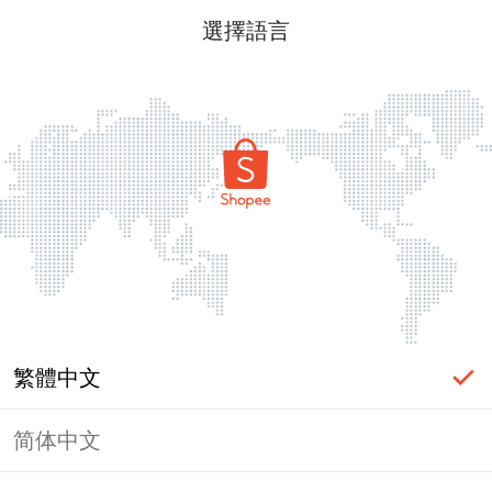
選擇語言
繁體中文
简体中文
頁面無法顯示