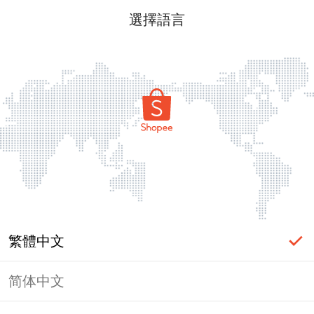
選擇語言
繁體中文
简体中文
頁面無法顯示