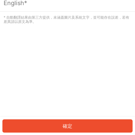
English*
發生錯誤！請登入並再試一次或回到主
頁。
* 自動翻譯結果由第三方提供，未涵蓋圖片及系統文字，並可能存在誤差，若有
差異請以原文為準。
登入
返回首頁
確定
ID: 610bce9140d-5a01-4c1f-ba30-a09cca8b2b6f