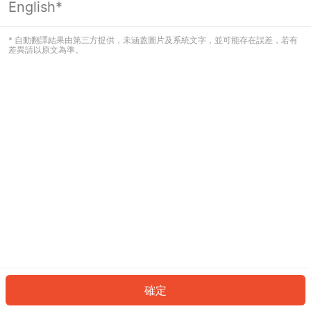
English*
發生錯誤！請登入並再試一次或回到主
頁。
* 自動翻譯結果由第三方提供，未涵蓋圖片及系統文字，並可能存在誤差，若有
差異請以原文為準。
登入
返回首頁
確定
ID: 14697a67ae7-3533-46f5-8ca0-2387cf573b7d