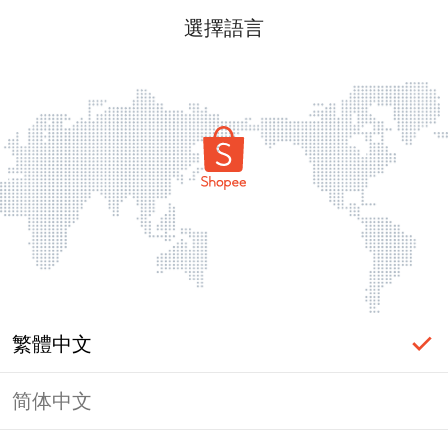
選擇語言
繁體中文
简体中文
頁面無法顯示