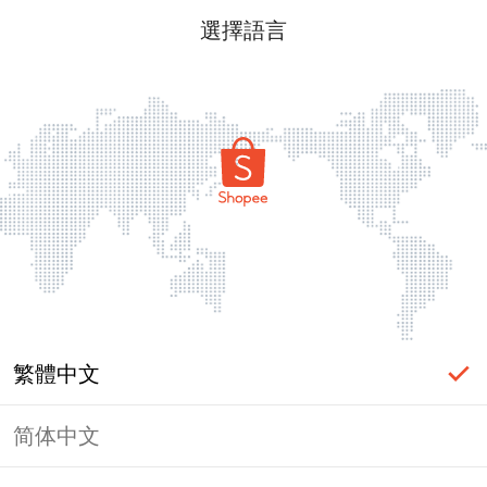
選擇語言
繁體中文
简体中文
頁面無法顯示