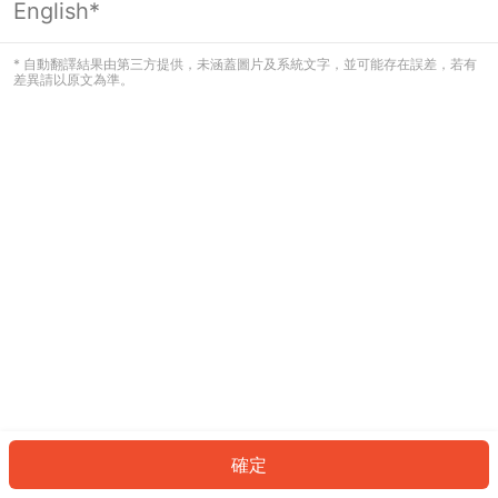
English*
發生錯誤！請登入並再試一次或回到主
頁。
* 自動翻譯結果由第三方提供，未涵蓋圖片及系統文字，並可能存在誤差，若有
差異請以原文為準。
登入
返回首頁
確定
ID: 884ac5ba6a2-9d22-4c75-909e-3988deb8a870