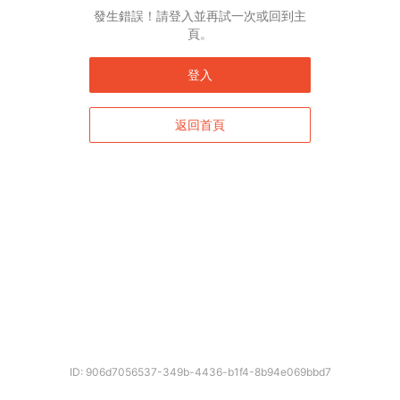
English*
發生錯誤！請登入並再試一次或回到主
頁。
* 自動翻譯結果由第三方提供，未涵蓋圖片及系統文字，並可能存在誤差，若有
差異請以原文為準。
登入
返回首頁
確定
ID: 906d7056537-349b-4436-b1f4-8b94e069bbd7