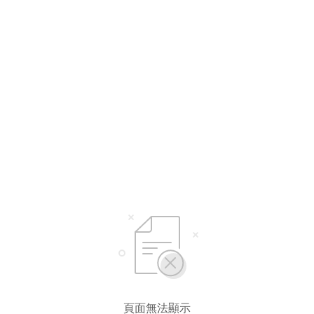
選擇語言
繁體中文
简体中文
頁面無法顯示