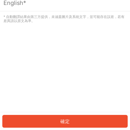
English*
發生錯誤！請登入並再試一次或回到主
頁。
* 自動翻譯結果由第三方提供，未涵蓋圖片及系統文字，並可能存在誤差，若有
差異請以原文為準。
登入
返回首頁
確定
ID: 914a5a93a3-e920-49b4-a11e-2800eda9a89a