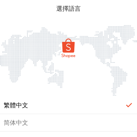
選擇語言
繁體中文
简体中文
頁面無法顯示