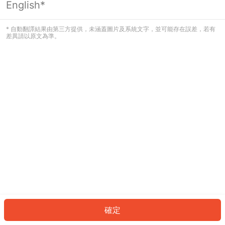
English*
發生錯誤！請登入並再試一次或回到主
頁。
* 自動翻譯結果由第三方提供，未涵蓋圖片及系統文字，並可能存在誤差，若有
差異請以原文為準。
登入
返回首頁
確定
ID: 5108562a6ed-fc6a-40e5-8899-b940b207c33a