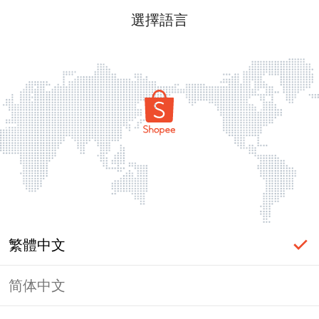
選擇語言
繁體中文
简体中文
頁面無法顯示