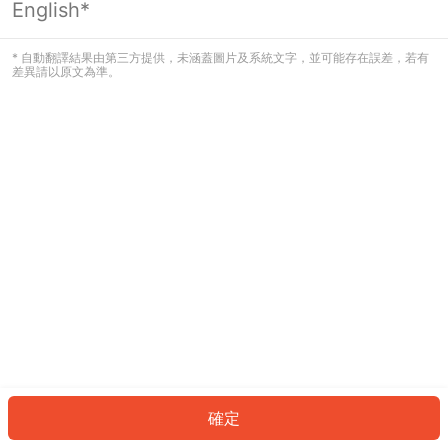
English*
發生錯誤！請登入並再試一次或回到主
頁。
* 自動翻譯結果由第三方提供，未涵蓋圖片及系統文字，並可能存在誤差，若有
差異請以原文為準。
登入
返回首頁
確定
ID: 5845bf1c252-5251-41ed-bcad-e620c4938674