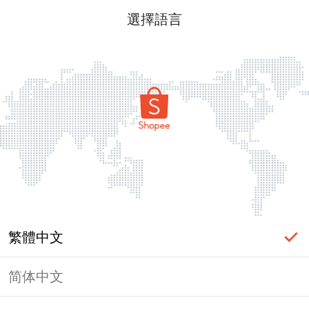
選擇語言
繁體中文
简体中文
頁面無法顯示