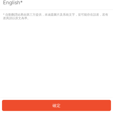
English*
發生錯誤！請登入並再試一次或回到主
頁。
* 自動翻譯結果由第三方提供，未涵蓋圖片及系統文字，並可能存在誤差，若有
差異請以原文為準。
登入
返回首頁
確定
ID: 658fc8747fd-8f3d-43de-b198-c5f16638a615