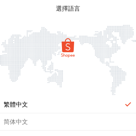
選擇語言
繁體中文
简体中文
頁面無法顯示