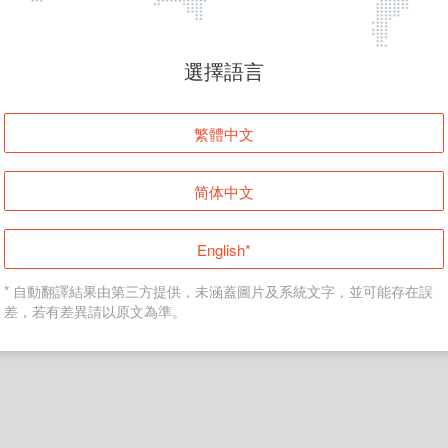
頁面無法顯示
選擇語言
發生錯誤！請登入並再試一次或回到主頁。
繁體中文
登入
简体中文
返回首頁
English*
* 自動翻譯結果由第三方提供，未涵蓋圖片及系統文字，並可能存在誤
差，若有差異請以原文為準。