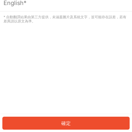
English*
發生錯誤！請登入並再試一次或回到主
頁。
* 自動翻譯結果由第三方提供，未涵蓋圖片及系統文字，並可能存在誤差，若有
差異請以原文為準。
登入
返回首頁
確定
ID: 48525a58d58-3f37-45ab-aa49-9463abadf512