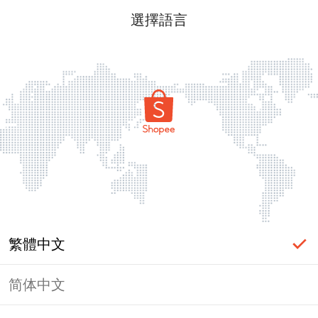
選擇語言
繁體中文
简体中文
頁面無法顯示