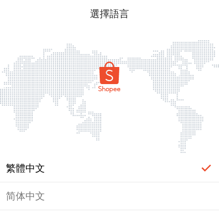
選擇語言
繁體中文
简体中文
頁面無法顯示