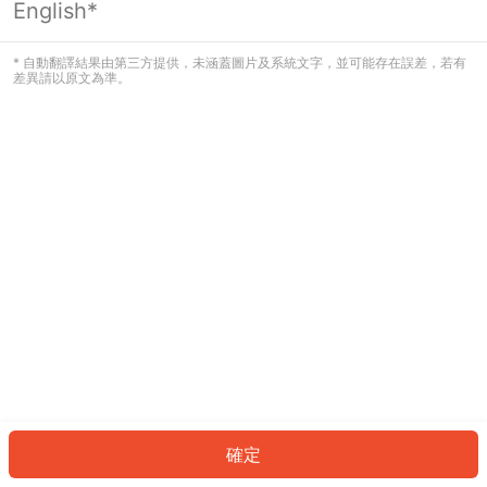
English*
發生錯誤！請登入並再試一次或回到主
頁。
* 自動翻譯結果由第三方提供，未涵蓋圖片及系統文字，並可能存在誤差，若有
差異請以原文為準。
登入
返回首頁
確定
ID: 78b6bdcb70-2230-409c-81c1-f019fcd1083c