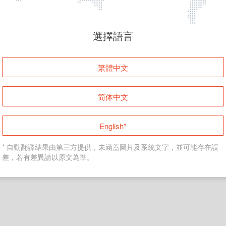
頁面無法顯示
選擇語言
發生錯誤！請登入並再試一次或回到主頁。
繁體中文
登入
简体中文
返回首頁
English*
* 自動翻譯結果由第三方提供，未涵蓋圖片及系統文字，並可能存在誤
差，若有差異請以原文為準。