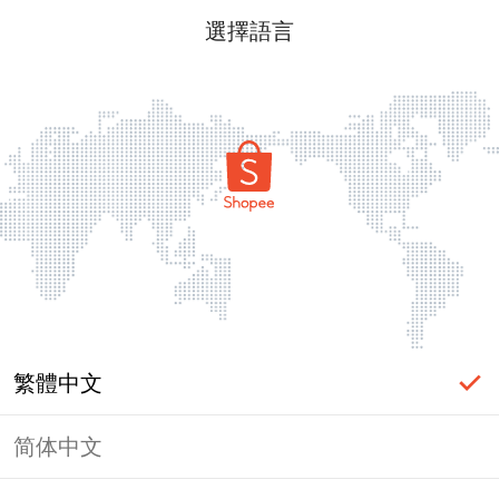
選擇語言
繁體中文
简体中文
頁面無法顯示