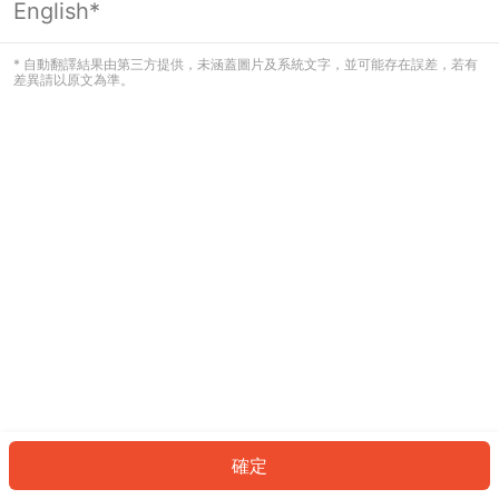
English*
發生錯誤！請登入並再試一次或回到主
頁。
* 自動翻譯結果由第三方提供，未涵蓋圖片及系統文字，並可能存在誤差，若有
差異請以原文為準。
登入
返回首頁
確定
ID: 4983630cfb9-3507-42bf-9cb5-2ebc94515319